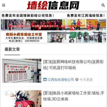
最新文章
[置顶]蓝爵网络科技有限公司(蓝爵彩
绘) 可机器打印墙画
江西知名墙绘公司
今天更新
[置顶]南昌小画家墙绘工作室:墙绘,手
绘墙,3D立体画