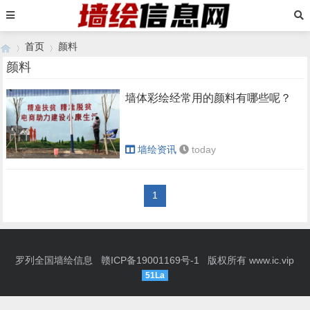
首页
颜料
颜料
墙体彩绘经常用的颜料有哪些呢？
›
›
墙绘资讯
today
1
罗列全国墙绘信息
赣ICP备19001169号-1
版权所有
www.ic.vip
51La