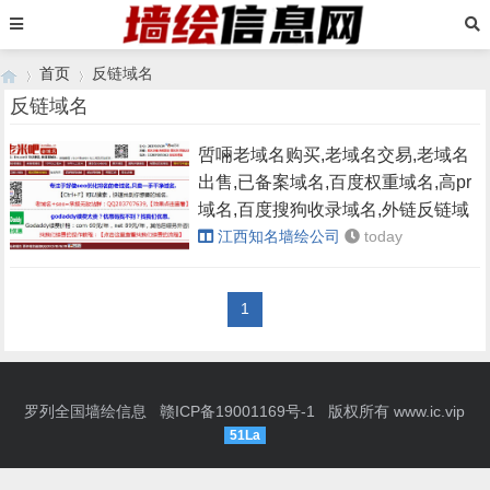
首页
反链域名
反链域名
啠啢老域名购买,老域名交易,老域名
›
›
出售,已备案域名,百度权重域名,高pr
域名,百度搜狗收录域名,外链反链域
名
江西知名墙绘公司
today
1
罗列全国墙绘信息
赣ICP备19001169号-1
版权所有
www.ic.vip
51La