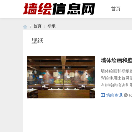
首页
首页
壁纸
壁纸
›
›
墙体绘画和
墙体绘画和壁纸
彩绘使用比较灵
有拼接的痕迹和
意。2、在耐用
墙绘资讯
t
洁，这些方面壁
有观赏角度的区
4、在图案选择方面