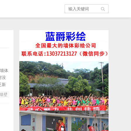
、墙体
对没
乏新
容易清
墙壁
赏性只
别。