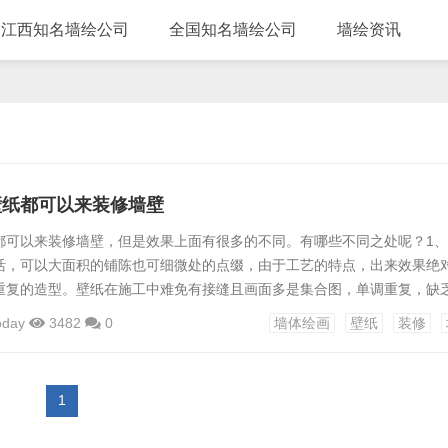
江西知名墙绘公司
全国知名墙绘公司
墙绘资讯
壁纸都可以来装修墙壁
都可以来装修墙壁，但是效果上面有很多的不同。有哪些不同之处呢？1
活，可以大面积的铺陈也可细微处的点缀，由于工艺的特点，出来效果绝
重复的造型。壁纸在施工中难免有接缝且画面多是集合图，单调重复，缺
性方面，墙体彩绘因为使用丙烯绘画，所以有一定的防水修补功能，而且
oday
3482
0
墙体绘画
壁纸
装修
纸都无优势可言。3、在价格方面，墙体彩绘价格不等，但其艺术性和观
别，并无高低贵贱之分，且不需要大面积覆盖。而墙纸的价格确实千差万
，墙...
1